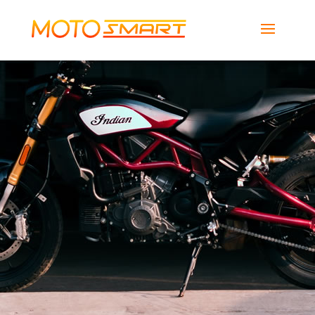
MotoSmart
Smartech Global Services LLC
Descargar
Gratis