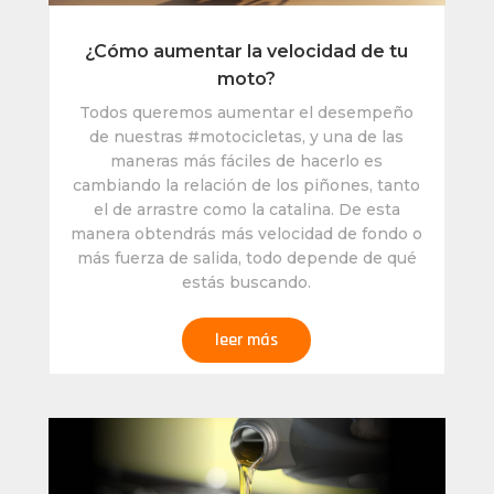
¿Cómo aumentar la velocidad de tu
moto?
Todos queremos aumentar el desempeño
de nuestras #motocicletas, y una de las
maneras más fáciles de hacerlo es
cambiando la relación de los piñones, tanto
el de arrastre como la catalina. De esta
manera obtendrás más velocidad de fondo o
más fuerza de salida, todo depende de qué
estás buscando.
leer más