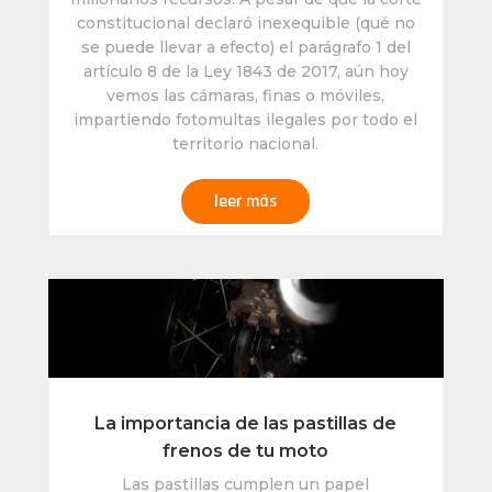
constitucional declaró inexequible (qué no
se puede llevar a efecto) el parágrafo 1 del
artículo 8 de la Ley 1843 de 2017, aún hoy
vemos las cámaras, finas o móviles,
impartiendo fotomultas ilegales por todo el
territorio nacional.
leer más
La importancia de las pastillas de
frenos de tu moto
Las pastillas cumplen un papel