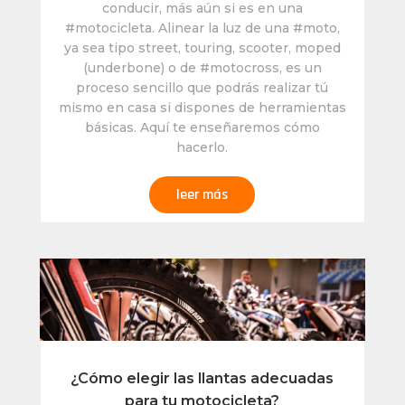
conducir, más aún si es en una
#motocicleta. Alinear la luz de una #moto,
ya sea tipo street, touring, scooter, moped
(underbone) o de #motocross, es un
proceso sencillo que podrás realizar tú
mismo en casa si dispones de herramientas
básicas. Aquí te enseñaremos cómo
hacerlo.
leer más
¿Cómo elegir las llantas adecuadas
para tu motocicleta?