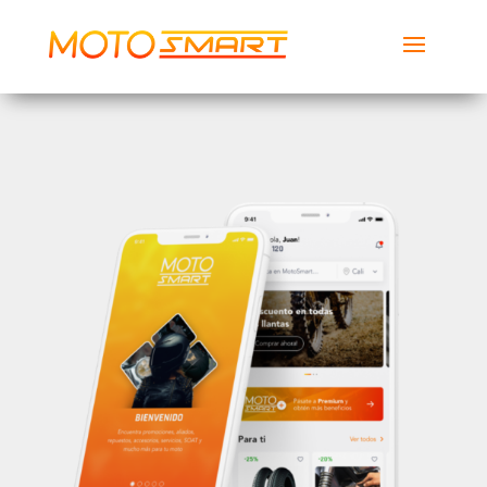
MotoSmart
Smartech Global Services LLC
Descargar
Gratis