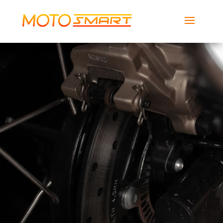
MotoSmart
Smartech Global Services LLC
Descargar
Gratis