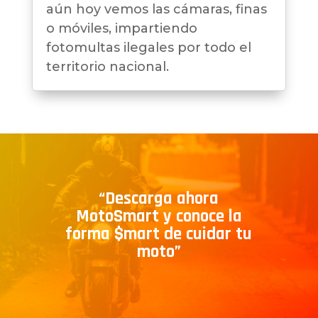
aún hoy vemos las cámaras, finas
o móviles, impartiendo
fotomultas ilegales por todo el
territorio nacional.
“Descarga ahora
MotoSmart y conoce la
forma $mart de cuidar tu
moto”